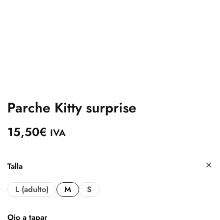
Parche Kitty surprise
15,50
€
IVA
Talla
L (adulto)
M
S
Ojo a tapar