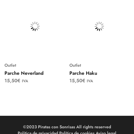
Outlet
Outlet
Parche Neverland
Parche Haku
15,50
€
15,50
€
IVA
IVA
©2023 Piratas con Sonrisas All rights reserved
Política de privacidad
Política de cookies
Aviso legal