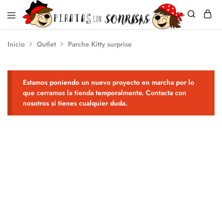
Piratas
Ningún
Inicio
Outlet
Parche Kitty surprise
con
niño
Sonrisas
sin
sonrisa
Estamos poniendo un nuevo proyecto en marcha por lo
que cerramos la tienda temporalmente. Contacta con
nosotros si tienes cualquier duda.