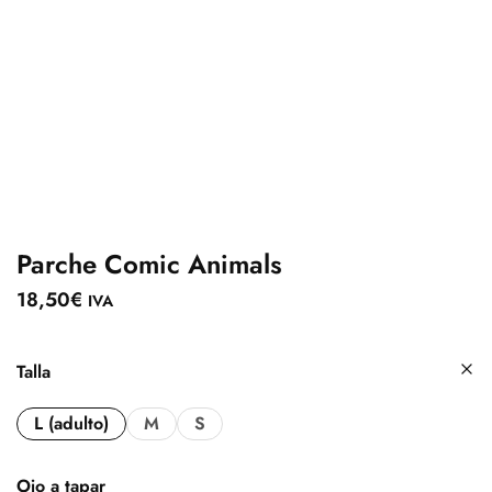
Parche Comic Animals
18,50
€
IVA
Talla
L (adulto)
M
S
Ojo a tapar