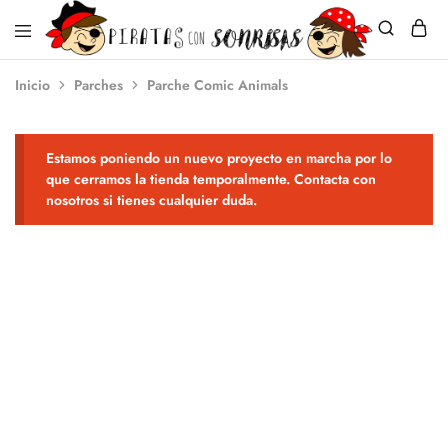
Piratas
Ningún
Inicio
Parches
Parche Comic Animals
con
niño
Sonrisas
sin
sonrisa
Estamos poniendo un nuevo proyecto en marcha por lo
que cerramos la tienda temporalmente. Contacta con
nosotros si tienes cualquier duda.