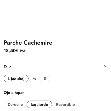
Parche Cachemire
18,50
€
IVA
Talla
L (adulto)
M
S
Ojo a tapar
Derecho
Izquierdo
Reversible