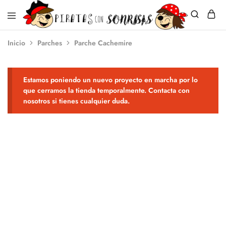
Piratas
Ningún
Inicio
Parches
Parche Cachemire
con
niño
Sonrisas
sin
sonrisa
Estamos poniendo un nuevo proyecto en marcha por lo
que cerramos la tienda temporalmente. Contacta con
nosotros si tienes cualquier duda.